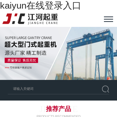
kaiyun在线登录入口
JIANGHE
推荐产品
PRODUCTS RECOMMENDED