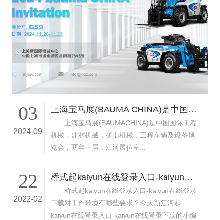
03
上海宝马展(BAUMA CHINA)是中国国际工程机械
上海宝马展(BAUMACHINA)是中国国际工程
2024-09
机械，建材机械，矿山机械，工程车辆及设备博
览会，两年一届，江河展位室...
22
桥式起kaiyun在线登录入口-kaiyun在线登录下载对工作环境有哪些要求？
桥式起kaiyun在线登录入口-kaiyun在线登录
2022-02
下载对工作环境有哪些要求？今天新江河起
kaiyun在线登录入口-kaiyun在线登录下载的小编