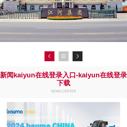
JIANGHE
新闻kaiyun在线登录入口-kaiyun在线登录
下载
NEWS CENTER