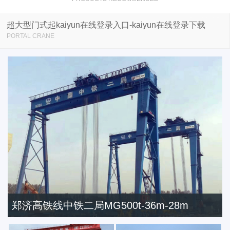
超大型门式起kaiyun在线登录入口-kaiyun在线登录下载
PORTAL CRANE
郑济高铁线中铁二局MG500t-36m-28m