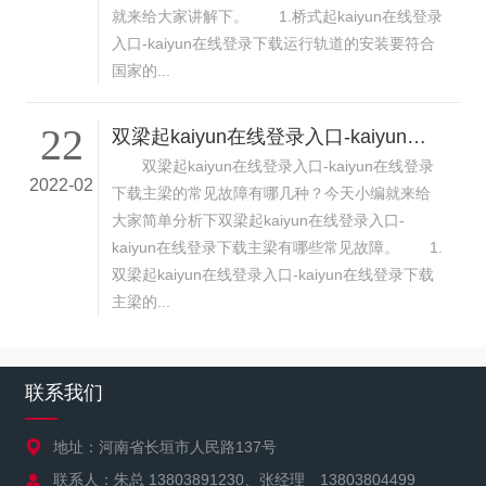
就来给大家讲解下。 1.桥式起kaiyun在线登录
入口-kaiyun在线登录下载运行轨道的安装要符合
国家的...
22
双梁起kaiyun在线登录入口-kaiyun在线登录下载主梁的常见故障分析
双梁起kaiyun在线登录入口-kaiyun在线登录
2022-02
下载主梁的常见故障有哪几种？今天小编就来给
大家简单分析下双梁起kaiyun在线登录入口-
kaiyun在线登录下载主梁有哪些常见故障。 1.
双梁起kaiyun在线登录入口-kaiyun在线登录下载
主梁的...
联系我们
地址：河南省长垣市人民路137号
联系人：朱总 13803891230、张经理 13803804499