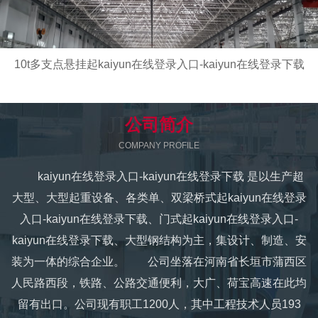
10t多支点悬挂起kaiyun在线登录入口-kaiyun在线登录下载
JIANGHE
公司简介
COMPANY PROFILE
kaiyun在线登录入口-kaiyun在线登录下载 是以生产超
大型、大型起重设备、各类单、双梁桥式起kaiyun在线登录
入口-kaiyun在线登录下载、门式起kaiyun在线登录入口-
kaiyun在线登录下载、大型钢结构为主，集设计、制造、安
装为一体的综合企业。 公司坐落在河南省长垣市蒲西区
人民路西段，铁路、公路交通便利，大广、荷宝高速在此均
留有出口。公司现有职工1200人，其中工程技术人员193