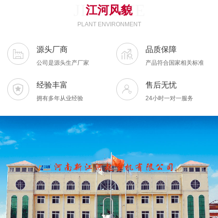
JIANGHE
江河风貌
PLANT ENVIRONMENT
源头厂商
品质保障
公司是源头生产厂家
产品符合国家相关标准
经验丰富
售后无忧
拥有多年从业经验
24小时一对一服务