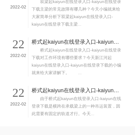
双梁起kaiyun在线登录入口-kaiyun在线登录
2022-02
下载主梁的常见故障有哪几种？今天小编就来给
大家简单分析下双梁起kaiyun在线登录入口-
kaiyun在线登录下载主梁...
22
桥式起kaiyun在线登录入口-kaiyun在线登录下载对工作环境有哪些要求？
桥式起kaiyun在线登录入口-kaiyun在线登录
2022-02
下载对工作环境有哪些要求？今天新江河起
kaiyun在线登录入口-kaiyun在线登录下载的小编
就来给大家讲解下。 ...
22
桥式起kaiyun在线登录入口-kaiyun在线登录下载常见的两种轨道固定方式
由于桥式起kaiyun在线登录入口-kaiyun在线
2022-02
登录下载是横跨在承载梁上的一种吊运装置，因
此需要有固定的轨道才行。今天...