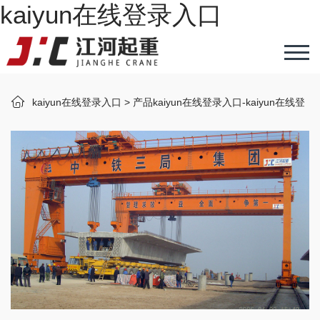
kaiyun在线登录入口
kaiyun在线登录入口
>
产品kaiyun在线登录入口-kaiyun在线登
录下载
>
超大型门式起kaiyun在线登录入口-kaiyun在线登录下载