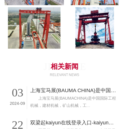
JIANGHE
相关新闻
RELEVANT NEWS
03
上海宝马展(BAUMA CHINA)是中国国际工程机械
上海宝马展(BAUMACHINA)是中国国际工程
2024-09
机械，建材机械，矿山机械，工...
22
双梁起kaiyun在线登录入口-kaiyun在线登录下载主梁的常见故障分析